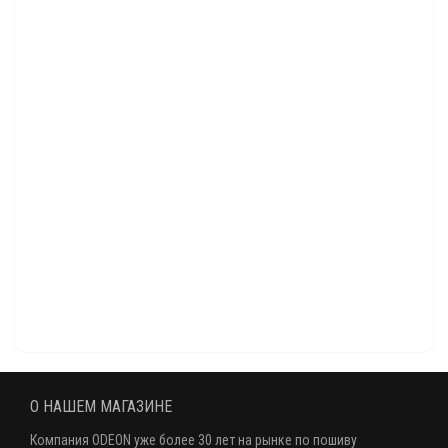
Сапоги мужские для народных танцев красные OD-02-002-02
6500 р.
Рекомендуем!
Хит продаж
Сапоги мужские для народных танцев черные OD-02-001-02
6000 р.
Сапоги для народных танцев мужские белые OD-02-003-02
7500 р.
Осень 2023
Рекомендуем!
Сапоги для народных танцев женские черные OD-03-001-03
6000 р.
О НАШЕМ МАГАЗИНЕ
Компания ODEON уже более 30 лет на рынке по пошиву