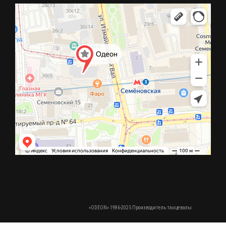
Сапоги для танцев - Ичиги
Под заказ
Сапоги "Барабанщица" с золотым кантом
12000 р.
Сапоги "Барабанщица" с золотым кантом на молнии
Под заказ
Новинка
Сапоги "Мажоретки"
Под заказ
«ODEON» 1986-2025 Производитель танцевальной обуви