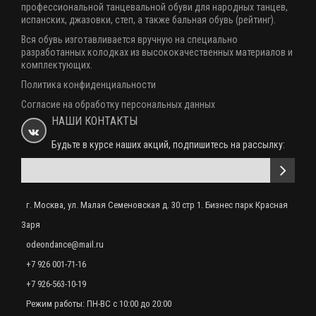
профессиональной танцевальной обуви для народных танцев,
Сапоги для народных танцев женские красные OD-03-002-03
испанских, джазовки, степ, а также бальная обувь (рейтинг).
6000 р.
Вся обувь изготавливается вручную на специально
разработанных колодках из высококачественных материалов и
комплектующих.
Сапоги для народных танцев женские белые OD-03-003-03
Политика конфиденциальности
7000 р.
Согласие на обработку персональных данных
НАШИ КОНТАКТЫ
Будьте в курсе наших акций, подпишитесь на рассылку:
Сапоги "Барабанщица" золото
12000 р.
г. Москва, ул. Малая Семеновская д. 30 стр 1. Бизнес парк Красная
Сапоги "Барабанщица" с золотым кантом
Заря
15000 р.
odeondance@mail.ru
+7 926 001-71-16
+7 926-563-10-19
Ичиги с ремешком
Режим работы: ПН-ВС с 10:00 до 20:00
Под заказ