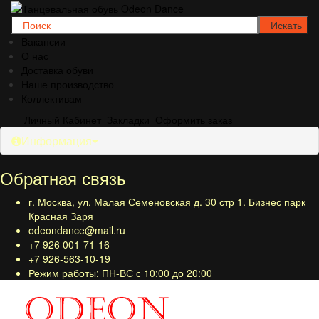
Вакансии
О нас
Доставка обуви
Наше производство
Коллективам
Личный Кабинет
Закладки
Оформить заказ
Информация
Обратная связь
г. Москва, ул. Малая Семеновская д. 30 стр 1. Бизнес парк
Красная Заря
odeondance@mail.ru
+7 926 001-71-16
+7 926-563-10-19
Режим работы: ПН-ВС с 10:00 до 20:00