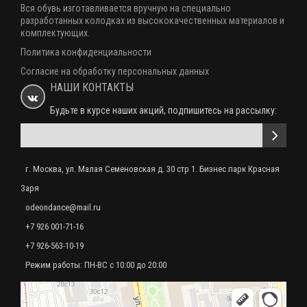
Вся обувь изготавливается вручную на специально
Мы, как постоянные клиенты, очень довольны качеством пошива и
разработанных колодках из высококачественных материалов и
Ботфорты мужские сценические бф-1
туфель (брали на коллектив и репетиционные туфли чёрные и концертные
комплектующих.
0 р.
красные) и сапог (грузинские ичиги), так и сервисом. Все вежливые и о..
Политика конфиденциальности
Согласие на обработку персональных данных
ТУФЛИ ЖЕНСКИЕ ДЛЯ НАРОДНЫХ ТАНЦЕВ КРАСНЫЕ OD-01-002-03
НАШИ КОНТАКТЫ
Сапоги для танцев - Ичиги
0 р.
Будьте в курсе наших акций, подпишитесь на рассылку:
Покупали год назад дочке туфли! Ездили в магазин-мастерскую,
порекомендовали нужный размер. Внешний вид хороший спустя год
регулярной носки на занятиях. Спасибо ..
г. Москва, ул. Малая Семеновская д. 30 стр 1. Бизнес парк Красная
Заря
odeondance@mail.ru
+7 926 001-71-16
+7 926-563-10-19
Режим работы: ПН-ВС с 10:00 до 20:00