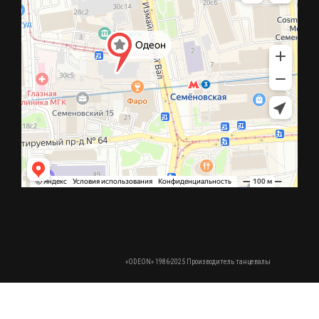
«ODEON» 1986-2025 Производитель танцевальной обуви