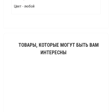
Цвет - любой
ТОВАРЫ, КОТОРЫЕ МОГУТ БЫТЬ ВАМ
ИНТЕРЕСНЫ
Сапоги мужские для народных танцев красные OD-02-002-02
6500 р.
Сапоги "Татарские"
0 р.