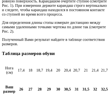
ровную поверхность. Карандашом очертите ступню (смотрите
Рис. 1). При измерении держите карандаш строго вертикально
и следите, чтобы карандаш находился в постоянном контакте
со ступней во время всего процесса.
Для определения длины стопы измерьте дистанцию между
самыми удаленными точками чертежа по длине так (смотрите
Рис. 2).
Полученный Вами результат найдите в таблице соответствия
размеров.
Таблица размеров обуви
Нога
17,4
18
18,7
19,4
20
20,4
20,7
21
21,4
21,7
(см)
Ваш
26
27
28
29
30
30,5
31
31,5
32
32,5
размер