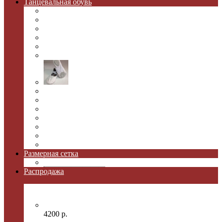
Танцевальная обувь
Обувь для народных танцев
Туфли для народных танцев
Сапоги для танцев
Полусапожки (Кадрильки)
Обувь для степа
Джазовки для танцев
Балетки для танцев
Туфли для фламенко
Испанские туфли
Обувь для бальных танцев мужская
Обувь для бальных танцев "Рейтинг"
Кроссовки для танцев
Новогодняя обувь
Сценическая обувь
Размерная сетка
Таблица размеров
Распродажа
Джазовки для танцев белые
4200 р.