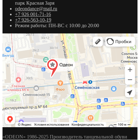
парк Красная Заря
odeondance@mail.ru
+7 926 001-71-16
+7 926-563-10-19
Режим работы: ПН-ВС с 10:00 до 20:00
«ODEON» 1986-2025 Производитель танцевальной обуви