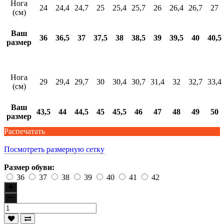
Нога
24
24,4
24,7
25
25,4
25,7
26
26,4
26,7
27
(см)
Ваш
36
36,5
37
37,5
38
38,5
39
39,5
40
40,5
размер
Нога
29
29,4
29,7
30
30,4
30,7
31,4
32
32,7
33,4
(см)
Ваш
43,5
44
44,5
45
45,5
46
47
48
49
50
размер
Распечатать
Посмотреть размерную сетку
Размер обуви:
36
37
38
39
40
41
42