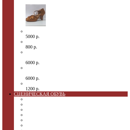
Танцевальные туфли Латино
5000 р.
Балетки для танцев черные стрейч
800 р.
Сапоги мужские для народных танцев черные
OD-02-001-02
6000 р.
Сапоги для народных танцев женские черные
OD-03-001-03
6000 р.
Джазовки для танцев с кантом
1200 р.
СЦЕНИЧЕСКАЯ ОБУВЬ
Травиата
Что угодно или 12 ночь
Так Поступают Все Женщины
Спектакль "Калигула"
Волшебник изумрудного города
Спектакль " Идиот"