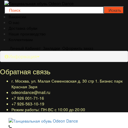
Вакансии
О нас
Доставка обуви
Наше производство
Коллективам
Личный Кабинет
Закладки
Оформить заказ
Информация
Обратная связь
г. Москва, ул. Малая Семеновская д. 30 стр 1. Бизнес парк
Красная Заря
odeondance@mail.ru
+7 926 001-71-16
+7 926-563-10-19
Режим работы: ПН-ВС с 10:00 до 20:00